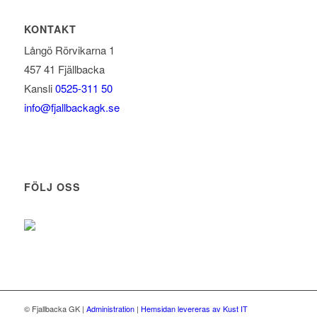
KONTAKT
Långö Rörvikarna 1
457 41 Fjällbacka
Kansli
0525-311 50
info@fjallbackagk.se
FÖLJ OSS
© Fjallbacka GK
|
Administration
|
Hemsidan levereras av Kust IT