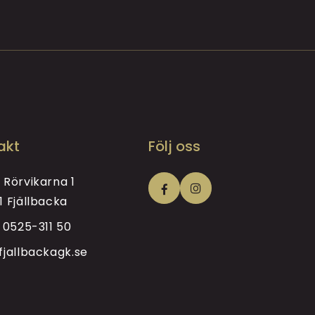
akt
Följ oss
 Rörvikarna 1
1 Fjällbacka
i
0525-311 50
fjallbackagk.se