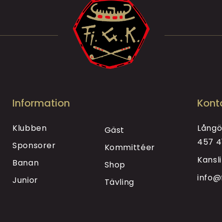
Information
Kont
Klubben
Långö
Gäst
457 4
Sponsorer
Kommittéer
Kansl
Banan
Shop
info@
Junior
Tävling