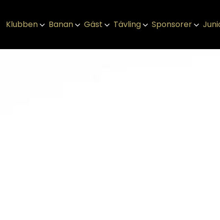
Klubben
Banan
Gäst
Tävling
Sponsorer
Juni