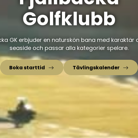
Golfklubb
acka GK erbjuder en naturskön bana med karaktär 
seaside och passar alla kategorier spelare.
Boka starttid
Tävlingskalender