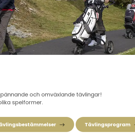
a spännande och omväxlande tävlingar!
olika spelformer.
ävlingsbestämmelser
Tävlingsprogram