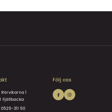
akt
Följ oss
 Rörvikarna 1
1 Fjällbacka
i
0525-311 50