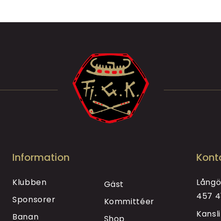
Information
Kont
Klubben
Långö
Gäst
457 4
Sponsorer
Kommittéer
Kansl
Banan
Shop