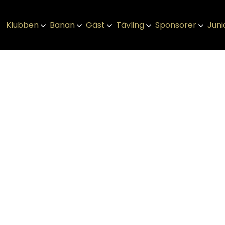
Klubben
Banan
Gäst
Tävling
Sponsorer
Juni