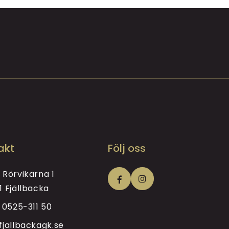
akt
Följ oss
 Rörvikarna 1
1 Fjällbacka
i
0525-311 50
fjallbackagk.se