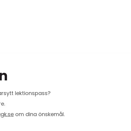
on
arsytt lektionspass?
e.
agk.se
om dina önskemål.