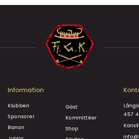
Information
Kont
Klubben
Långö
Gäst
457 4
Sponsorer
Kommittéer
Kansl
Banan
Shop
info@
Junior